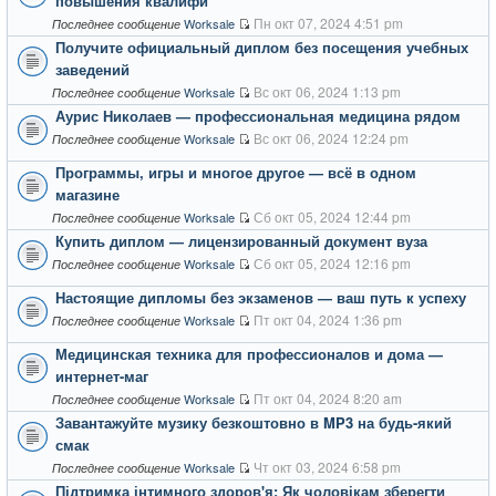
повышения квалифи
Пн окт 07, 2024 4:51 pm
Worksale
Последнее сообщение
Получите официальный диплом без посещения учебных
заведений
Вс окт 06, 2024 1:13 pm
Worksale
Последнее сообщение
Аурис Николаев — профессиональная медицина рядом
Вс окт 06, 2024 12:24 pm
Worksale
Последнее сообщение
Программы, игры и многое другое — всё в одном
магазине
Сб окт 05, 2024 12:44 pm
Worksale
Последнее сообщение
Купить диплом — лицензированный документ вуза
Сб окт 05, 2024 12:16 pm
Worksale
Последнее сообщение
Настоящие дипломы без экзаменов — ваш путь к успеху
Пт окт 04, 2024 1:36 pm
Worksale
Последнее сообщение
Медицинская техника для профессионалов и дома —
интернет-маг
Пт окт 04, 2024 8:20 am
Worksale
Последнее сообщение
Завантажуйте музику безкоштовно в MP3 на будь-який
смак
Чт окт 03, 2024 6:58 pm
Worksale
Последнее сообщение
Підтримка інтимного здоров'я: Як чоловікам зберегти