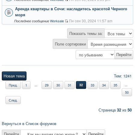
Аренда квартиры в Сочи: насладитесь красотой Черного
моря
Пн сен 30, 2024 11:57 am
Worksale
Последнее сообщение
Показать темы за:
Поле сортировки
Новая тема
Тем: 1241
...
...
Пред.
1
29
30
31
32
33
34
35
50
След.
Страница
32
из
50
Вернуться в Список форумов
Перейти
Перейти