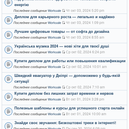
енергію
Чт окт 03, 2024 5:20 pm
Worksale
Последнее сообщение
Диплом для карьерного роста — легально и надёжно
Чт окт 03, 2024 1:09 pm
Worksale
Последнее сообщение
Лучшие цифровые товары — от софта до дизайна
Чт окт 03, 2024 8:55 am
Worksale
Последнее сообщение
Українська музика 2024 — нові хіти для твоєї душі
Ср окт 02, 2024 6:24 pm
Worksale
Последнее сообщение
Купите диплом для работы или повышения квалификации
Ср окт 02, 2024 10:01 am
Worksale
Последнее сообщение
Швидкий евакуатор у Дніпрі — допоможемо у будь-якій
ситуації
Ср окт 02, 2024 7:10 am
Worksale
Последнее сообщение
Купите диплом без лишних затрат времени и нервов
Вт окт 01, 2024 3:28 pm
Worksale
Последнее сообщение
Полезные шаблоны и курсы для успешного старта онлайн
Вт окт 01, 2024 10:00 am
Worksale
Последнее сообщение
Знайди своє звучання: Безкоштовні треки в інтернеті!
Пн сен 30, 2024 6:09 pm
Worksale
Последнее сообщение