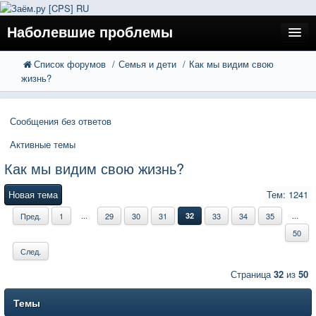
Наболевшие проблемы
Список форумов
Семья и дети
Как мы видим свою
FAQ
Поиск
жизнь?
Расширенный поиск
Регистрация
Сообщения без ответов
Вход
Активные темы
Как мы видим свою жизнь?
Новая тема
Тем: 1241
...
...
Пред.
1
29
30
31
32
33
34
35
50
След.
Страница
32
из
50
Темы