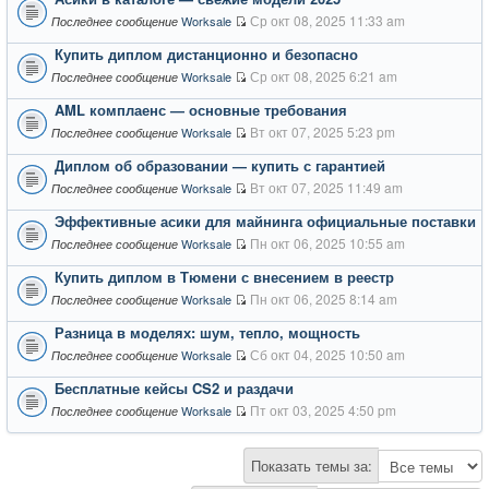
Ср окт 08, 2025 11:33 am
Worksale
Последнее сообщение
Купить диплом дистанционно и безопасно
Ср окт 08, 2025 6:21 am
Worksale
Последнее сообщение
AML комплаенс — основные требования
Вт окт 07, 2025 5:23 pm
Worksale
Последнее сообщение
Диплом об образовании — купить с гарантией
Вт окт 07, 2025 11:49 am
Worksale
Последнее сообщение
Эффективные асики для майнинга официальные поставки
Пн окт 06, 2025 10:55 am
Worksale
Последнее сообщение
Купить диплом в Тюмени с внесением в реестр
Пн окт 06, 2025 8:14 am
Worksale
Последнее сообщение
Разница в моделях: шум, тепло, мощность
Сб окт 04, 2025 10:50 am
Worksale
Последнее сообщение
Бесплатные кейсы CS2 и раздачи
Пт окт 03, 2025 4:50 pm
Worksale
Последнее сообщение
Показать темы за: