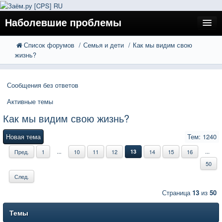
Наболевшие проблемы
Список форумов
Семья и дети
Как мы видим свою
FAQ
Поиск
жизнь?
Расширенный поиск
Регистрация
Сообщения без ответов
Вход
Активные темы
Как мы видим свою жизнь?
Новая тема
Тем: 1240
...
...
Пред.
1
10
11
12
13
14
15
16
50
След.
Страница
13
из
50
Темы