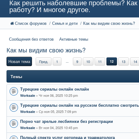
Как решить наболевшие проблемы? Как 
работу? И многое другое.
Список форумов
Семья и дети
Как мы видим свою жизнь?
Сообщения без ответов
Активные темы
Как мы видим свою жизнь?
Новая тема
...
Пред.
1
9
10
11
12
13
14
Темы
Турецкие сериалы онлайн онлайн
Чт ноя 06, 2025 10:25 pm
Worksale
Турецкие сериалы онлайн на русском бесплатно смотреть
Ср ноя 05, 2025 7:09 pm
Worksale
Порно чат зрелые лесбиянки без регистрации
Вт ноя 04, 2025 10:45 pm
Worksale
Полный спектр услуг ортопеда и травматолога