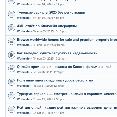
Вт ноя 04, 2025 7:14 pm
Worksale
Турецкие сериалы 2025 без регистрации
Вт ноя 04, 2025 4:58 pm
Worksale
AML отчёт по блокчейн-операциям
Пн ноя 03, 2025 10:10 pm
Worksale
Browse worldwide homes for sale and premium property inv
Пн ноя 03, 2025 5:19 pm
Worksale
Как выгодно купить зарубежная недвижимость
Пн ноя 03, 2025 10:24 am
Worksale
Онлайн премьеры и новинки на Киного фильмы онлайн
Вс ноя 02, 2025 2:28 pm
Worksale
Полезные идеи складчина курсов бесплатно
Пт окт 31, 2025 12:40 pm
Worksale
Турецкие сериалы — смотреть онлайн в хорошем качеств
Ср окт 29, 2025 9:55 pm
Worksale
Рейтинг онлайн казино рейтинг казино с выводом денег д
Ср окт 29, 2025 5:18 pm
Worksale