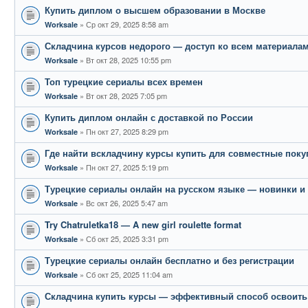
Купить диплом о высшем образовании в Москве
Ср окт 29, 2025 8:58 am
Worksale
Складчина курсов недорого — доступ ко всем материала
Вт окт 28, 2025 10:55 pm
Worksale
Топ турецкие сериалы всех времен
Вт окт 28, 2025 7:05 pm
Worksale
Купить диплом онлайн с доставкой по России
Пн окт 27, 2025 8:29 pm
Worksale
Где найти вскладчину курсы купить для совместные поку
Пн окт 27, 2025 5:19 pm
Worksale
Турецкие сериалы онлайн на русском языке — новинки и
Вс окт 26, 2025 5:47 am
Worksale
Try Chatruletka18 — A new girl roulette format
Сб окт 25, 2025 3:31 pm
Worksale
Турецкие сериалы онлайн бесплатно и без регистрации
Сб окт 25, 2025 11:04 am
Worksale
Складчина купить курсы — эффективный способ освоить