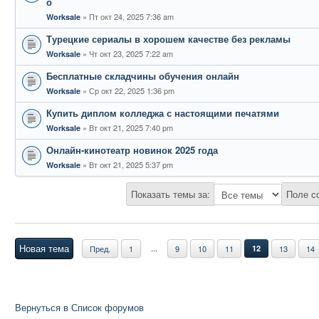
о
Пт окт 24, 2025 7:36 am
Worksale
Турецкие сериалы в хорошем качестве без рекламы
Чт окт 23, 2025 7:22 am
Worksale
Бесплатные складчины обучения онлайн
Ср окт 22, 2025 1:36 pm
Worksale
Купить диплом колледжа с настоящими печатями
Вт окт 21, 2025 7:40 pm
Worksale
Онлайн-кинотеатр новинок 2025 года
Вт окт 21, 2025 5:37 pm
Worksale
Показать темы за:
Поле с
Новая тема
...
Пред.
1
9
10
11
12
13
14
Вернуться в Список форумов