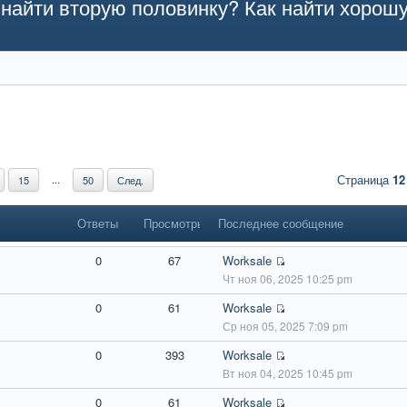
найти вторую половинку? Как найти хорош
Страница
12
...
15
50
След.
Ответы
Просмотры
Последнее сообщение
0
67
Worksale
Чт ноя 06, 2025 10:25 pm
0
61
Worksale
Ср ноя 05, 2025 7:09 pm
0
393
Worksale
Вт ноя 04, 2025 10:45 pm
0
61
Worksale