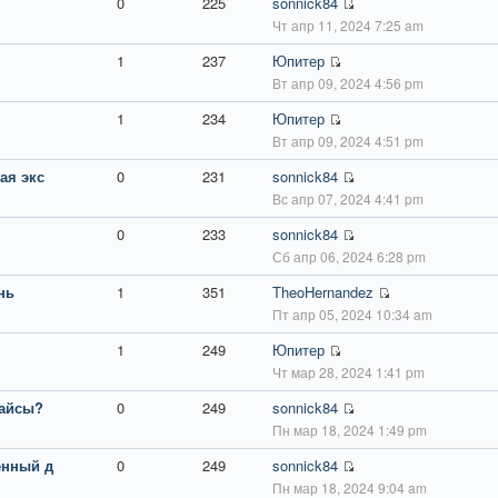
0
225
sonnick84
Чт апр 11, 2024 7:25 am
1
237
Юпитер
Вт апр 09, 2024 4:56 pm
1
234
Юпитер
Вт апр 09, 2024 4:51 pm
ая экс
0
231
sonnick84
Вс апр 07, 2024 4:41 pm
0
233
sonnick84
Сб апр 06, 2024 6:28 pm
нь
1
351
TheoHernandez
Пт апр 05, 2024 10:34 am
1
249
Юпитер
Чт мар 28, 2024 1:41 pm
вайсы?
0
249
sonnick84
Пн мар 18, 2024 1:49 pm
енный д
0
249
sonnick84
Пн мар 18, 2024 9:04 am