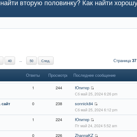
найти вторую половинку? Как найти хорош
Страница
37
...
40
50
След.
Ответы
Просмотры
Последнее сообщение
1
244
Юпитер
Сб май 25, 2024 6:26 pm
 сайт
0
238
sonnick84
Сб май 25, 2024 6:12 pm
1
224
Юпитер
Пт май 24, 2024 5:52 am
0
226
ZhannaKZ