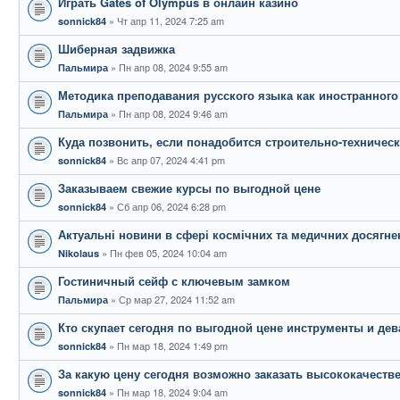
Играть Gates of Olympus в онлайн казино
Чт апр 11, 2024 7:25 am
sonnick84
Шиберная задвижка
Пн апр 08, 2024 9:55 am
Пальмира
Методика преподавания русского языка как иностранного
Пн апр 08, 2024 9:46 am
Пальмира
Куда позвонить, если понадобится строительно-техническ
Вс апр 07, 2024 4:41 pm
sonnick84
Заказываем свежие курсы по выгодной цене
Сб апр 06, 2024 6:28 pm
sonnick84
Актуальні новини в сфері космічних та медичних досягне
Пн фев 05, 2024 10:04 am
Nikolaus
Гостиничный сейф с ключевым замком
Ср мар 27, 2024 11:52 am
Пальмира
Кто скупает сегодня по выгодной цене инструменты и де
Пн мар 18, 2024 1:49 pm
sonnick84
За какую цену сегодня возможно заказать высококачеств
Пн мар 18, 2024 9:04 am
sonnick84