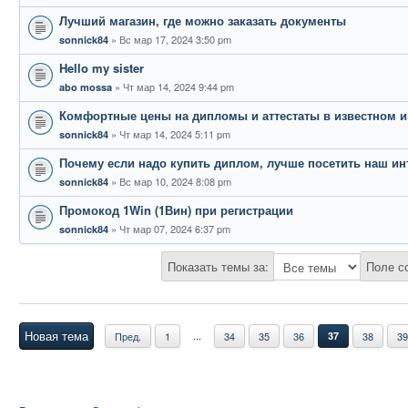
Лучший магазин, где можно заказать документы
Вс мар 17, 2024 3:50 pm
sonnick84
Hello my sister
Чт мар 14, 2024 9:44 pm
abo mossa
Комфортные цены на дипломы и аттестаты в известном и
Чт мар 14, 2024 5:11 pm
sonnick84
Почему если надо купить диплом, лучше посетить наш ин
Вс мар 10, 2024 8:08 pm
sonnick84
Промокод 1Win (1Вин) при регистрации
Чт мар 07, 2024 6:37 pm
sonnick84
Показать темы за:
Поле с
Новая тема
...
Пред.
1
34
35
36
37
38
39