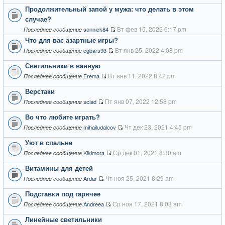
Продолжительный запой у мужа: что делать в этом
случае?
Вт фев 15, 2022 6:17 pm
sonnick84
Последнее сообщение
Что для вас азартные игры?
Вт янв 25, 2022 4:08 pm
egbars93
Последнее сообщение
Светильники в ванную
Вт янв 11, 2022 8:42 pm
Erema
Последнее сообщение
Верстаки
Пт янв 07, 2022 12:58 pm
sclad
Последнее сообщение
Во что любите играть?
Чт дек 23, 2021 4:45 pm
mihailudalcov
Последнее сообщение
Уют в спальне
Ср дек 01, 2021 8:30 am
Kikimora
Последнее сообщение
Витамины для детей
Чт ноя 25, 2021 8:29 am
Ardar
Последнее сообщение
Подставки под гарячее
Ср ноя 17, 2021 8:03 am
Andreea
Последнее сообщение
Линейные светильники