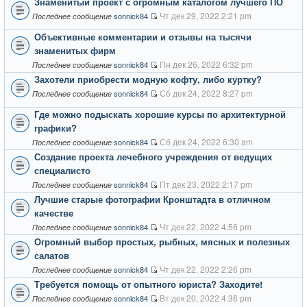
Знаменитый проект с огромным каталогом лучшего ПО
Чт дек 29, 2022 2:21 pm
sonnick84
Последнее сообщение
Объективные комментарии и отзывы на тысячи
знаменитых фирм
Пн дек 26, 2022 6:32 pm
sonnick84
Последнее сообщение
Захотели приобрести модную кофту, либо куртку?
Сб дек 24, 2022 8:27 pm
sonnick84
Последнее сообщение
Где можно подыскать хорошие курсы по архитектурной
графики?
Сб дек 24, 2022 6:30 am
sonnick84
Последнее сообщение
Создание проекта лечебного учреждения от ведущих
специалисто
Пт дек 23, 2022 2:17 pm
sonnick84
Последнее сообщение
Лучшие старые фотографии Кронштадта в отличном
качестве
Чт дек 22, 2022 4:56 pm
sonnick84
Последнее сообщение
Огромный выбор простых, рыбных, мясных и полезных
салатов
Чт дек 22, 2022 2:26 pm
sonnick84
Последнее сообщение
Требуется помощь от опытного юриста? Заходите!
Вт дек 20, 2022 4:36 pm
sonnick84
Последнее сообщение