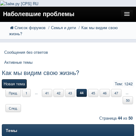
Наболевшие проблемы
Список форумов
Семья и дети
Как мы видим свою
FAQ
Поиск
жизнь?
Расширенный поиск
Регистрация
Сообщения без ответов
Вход
Активные темы
Как мы видим свою жизнь?
Новая тема
Тем: 1242
...
...
Пред.
1
41
42
43
44
45
46
47
50
След.
Страница
44
из
50
Темы