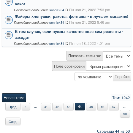
алког
Пн ноя 21, 2022 7:53 pm
sonnick84
Последнее сообщение
Файеры хлопушки, ракеты, фонтаны - в лучшем магазине!
Пн ноя 21, 2022 8:46 am
sonnick84
Последнее сообщение
В том случае, если нужны качественные хим реагенты -
заходит
Пт ноя 18, 2022 4:01 pm
sonnick84
Последнее сообщение
Показать темы за:
Поле сортировки
Новая тема
Тем: 1242
...
...
Пред.
1
41
42
43
44
45
46
47
50
След.
Страница
44
из
50